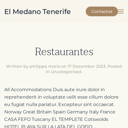
El Medano Tenerife
Contactos
Skip to main content
Restaurantes
Written by philippe moris on
17 December 2023
. Posted
in
Uncategorised
.
All Accommodations Duis aute irure dolor in
reprehenderit in voluptate velit esse cillum dolore
eu fugiat nulla pariatur. Excepteur sint occaecat.
Norway Great Britain Spain Germany Italy France
CASA FEFO Tuscany EL TEMPLETE Cotswolds
HOTEL PLAYA SUR LA LATA DEL GOFIO ...